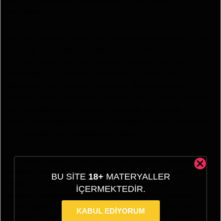
hazırlanmıştır.
Bu çerez politikası, kullanıcıların kişisel verilerini korurken, aynı
zamanda onlara daha kişiselleştirilmiş bir deneyim sunmaktadır.
Çerezler, kullanıcıların site içerisinde yaptıkları işlemleri
hatırlamakta, tercihlerini kaydetmekte ve kullanıcıların ilgi
alanlarına uygun reklamlar göstererek deneyimi optimize
etmeye yardımcı olmaktadır. Böylece, bahis ve oyun süreçleri
çok daha eğlenceli ve kullanıcı odaklı hale gelmektedir. Bu
durum, hem kullanıcıların güven duyduğu bir ortam sağlamakta
hem de platformun etkinliğini artırmaktadır.
Özetlemek gerekirse, Macrobet çerez politikası sayesinde
kullanıcı deneyimini iyileştiren teknolojiler sağlamaktadır.
BU SITE
18+
MATERYALLER
Kullanıcı verilerinin güvenliği ve gizliliği için geliştirilen bu
IÇERMEKTEDIR.
politikalar, kullanıcıların Macrobet’e olan güvenini artırmakta,
onlara daha iyi hizmet sunmanın yollarını açmaktadır. İleri
KABUL EDİYORUM
teknoloji çözümleri ve şeffaf yaklaşımı ile Macrobet, çerez