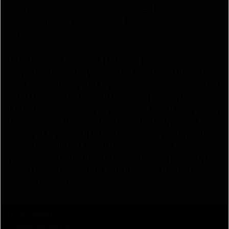
korur ve dolandırıcılık riskini minimize eder. Böylelikle,
kullanıcılar güvenli ve sorunsuz bir bahis deneyimi
yaşayabilirler.
Bir başka önemli avantaj da, platformun performansının
iyileştirilmesi açısından çerezlerin sağladığı katkıdır. Çerezler,
sunucuların daha az yükle karşılaşmasına yardımcı olur ve veri
iletimini hızlandırır. Bu durum, kullanıcıların platform üzerinde
hızlı ve kesintisiz bir deneyim yaşamasını sağlar. Sonuç olarak,
kullanıcılar daha düşük gecikme süreleri ve hızlı yükleme
süreleriyle karşılaşarak platformdan memnun şekilde yararlanır.
Tüm bu avantajlar göz önünde bulundurulduğunda, Macrobet
çerez politikası sayfası, hem kullanıcılar hem de platform için
önemli faydalar sunmakta ve bahis deneyimini bambaşka bir
seviyeye taşımaktadır.
Neve
|
WordPress
ile güçlendirilmiştir